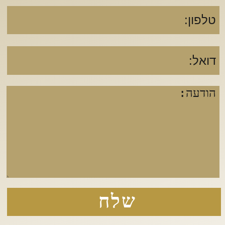
שלח
עודד ישראלי ושות', משרד עורכי דין
מגדל מידטאון, קומה 36, דרך בגין 144, תל אביב
|
טל':
03-6074666 |
פקס':
03-6095500
|
אימייל:
maya@odedisraeli.com
, oded@odedisraeli.com
נבנה ע"י קידום פלוס -
בניית אתרים לעורכי דין