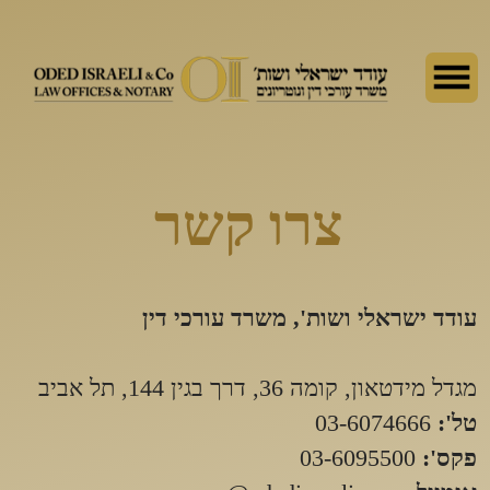
צרו קשר
עודד ישראלי ושות', משרד עורכי דין
מגדל מידטאון, קומה 36, דרך בגין 144, תל אביב
טל':
03-6074666
פקס':
03-6095500
אימייל:
maya@odedisraeli.com
oded@odedisraeli.com